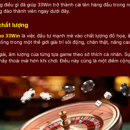
ng điều gì đã giúp 33Win trở thành cái tên hàng đầu tron
g đảo thành viên ngay dưới đây.
chất lượng
no 33Win
là việc đầu tư mạnh mẽ vào chất lượng đồ họa, â
 trong một thế giới giải trí sôi động, chân thật, nâng cao
iải, âm lượng của từng tựa game theo sở thích cá nhân. Sự
hấy thoải mái hơn khi chơi. Điều này cũng là một điểm cộng