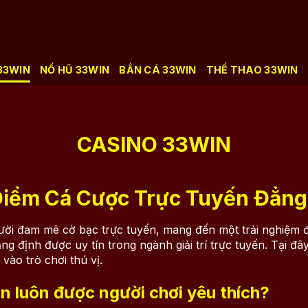
33WIN
NỔ HŨ 33WIN
BẮN CÁ 33WIN
THỂ THAO 33WIN
CASINO 33WIN
 Điểm Cá Cược Trực Tuyến Đẳn
ười đam mê cờ bạc trực tuyến, mang đến một trải nghiệm đ
 định được uy tín trong ngành giải trí trực tuyến. Tại đây,
vào trò chơi thú vị.
n luôn được người chơi yêu thích?