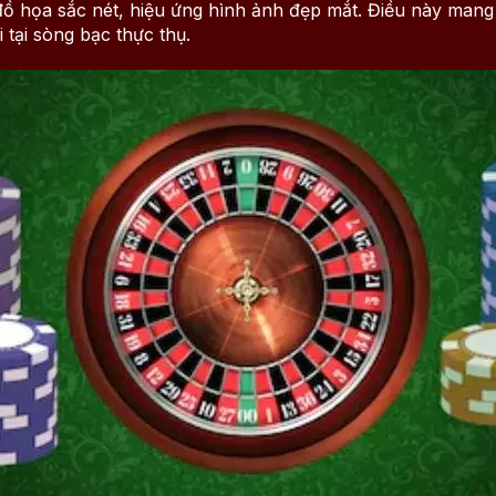
đồ họa sắc nét, hiệu ứng hình ảnh đẹp mắt. Điều này mang 
 tại sòng bạc thực thụ.