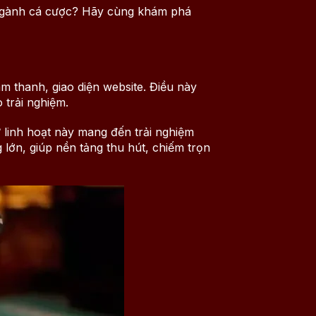
g ngành cá cược? Hãy cùng khám phá
m thanh, giao diện website. Điều này
 trải nghiệm.
 linh hoạt này mang đến trải nghiệm
 lớn, giúp nền tảng thu hút, chiếm trọn