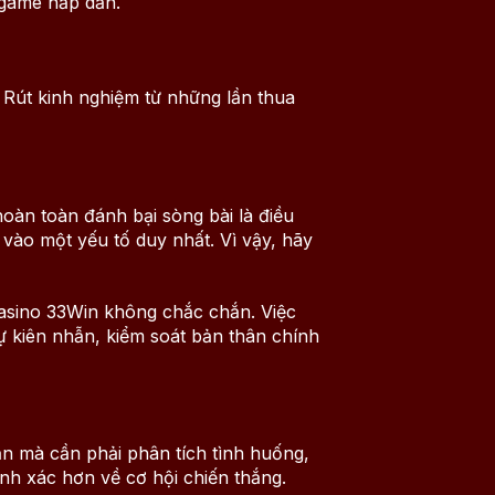
a game hấp dẫn.
. Rút kinh nghiệm từ những lần thua
oàn toàn đánh bại sòng bài là điều
vào một yếu tố duy nhất. Vì vậy, hãy
Casino 33Win không chắc chắn. Việc
Sự kiên nhẫn, kiểm soát bản thân chính
mắn mà cần phải phân tích tình huống,
nh xác hơn về cơ hội chiến thắng.