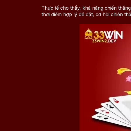
Thực tế cho thấy, khả năng chiến thắng
thời điểm hợp lý để đặt, cơ hội chiến th