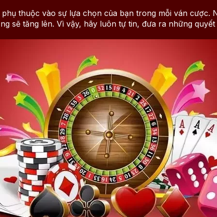
 phụ thuộc vào sự lựa chọn của bạn trong mỗi ván cược. N
ắng sẽ tăng lên. Vì vậy, hãy luôn tự tin, đưa ra những quyế