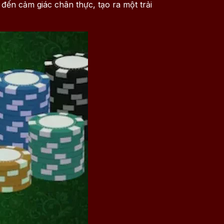
đến cảm giác chân thực, tạo ra một trải