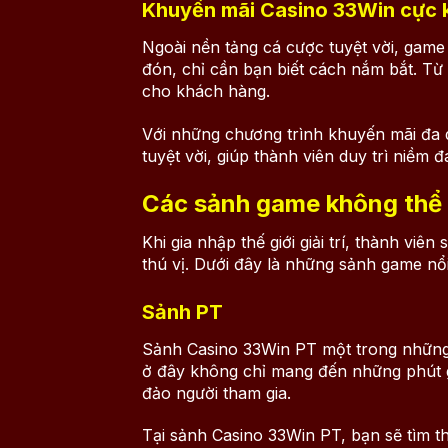
Khuyến mãi Casino 33Win cực 
Ngoài nền tảng cá cược tuyệt vời, game
đón, chỉ cần bạn biết cách nắm bắt. Từ 
cho khách hàng.
Với những chương trình khuyến mãi đa dạ
tuyệt vời, giúp thành viên duy trì niềm
Các sảnh game không thể 
Khi gia nhập thế giới giải trí, thành 
thú vị. Dưới đây là những sảnh game nổ
Sảnh PT
Sảnh Casino 33Win PT một trong những 
ở đây không chỉ mang đến những phút giâ
đảo người tham gia.
Tại sảnh Casino 33Win PT, bạn sẽ tìm t