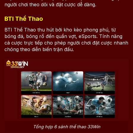
người chơi theo dõi và đặt cược dễ dàng.
BTI Thể Thao
BTI Thể Thao thu hút bởi kho kèo phong phú, từ
bóng đá, bóng rổ đến quần vợt, eSports. Tính năng
cá cược trực tiếp cho phép người chơi đặt cược nhanh
chóng theo diễn biến trận đấu.
Tổng hợp 6 sảnh thể thao 33Win