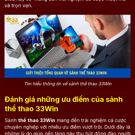
và trọn vẹn.
Tìm hiểu thông tin về sảnh thể thao 33Win
Đánh giá những ưu điểm của sảnh
thể thao 33Win
Sảnh
thể thao 33Win
mang đến trải nghiệm cá cược
chuyên nghiệp với nhiều ưu điểm vượt trội. Dưới đây là
những lý do giúp nền tảng này thu hút đông đảo người