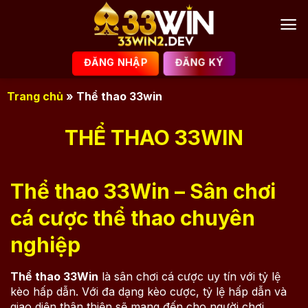
Bỏ
qua
nội
dung
ĐĂNG NHẬP
ĐĂNG KÝ
Trang chủ
»
Thể thao 33win
THỂ THAO 33WIN
Thể thao 33Win – Sân chơi
cá cược thể thao chuyên
nghiệp
Thể thao 33Win
là sân chơi cá cược uy tín với tỷ lệ
kèo hấp dẫn. Với đa dạng kèo cược, tỷ lệ hấp dẫn và
giao diện thân thiện sẽ mang đến cho người chơi