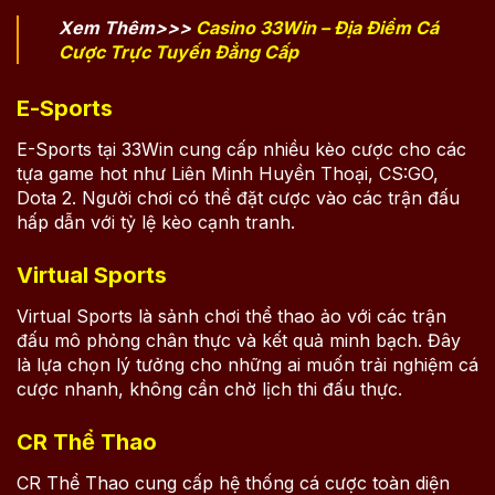
Xem Thêm>>>
Casino 33Win – Địa Điểm Cá
Cược Trực Tuyến Đẳng Cấp
E-Sports
E-Sports tại 33Win cung cấp nhiều kèo cược cho các
tựa game hot như Liên Minh Huyền Thoại, CS:GO,
Dota 2. Người chơi có thể đặt cược vào các trận đấu
hấp dẫn với tỷ lệ kèo cạnh tranh.
Virtual Sports
Virtual Sports là sảnh chơi thể thao ảo với các trận
đấu mô phỏng chân thực và kết quả minh bạch. Đây
là lựa chọn lý tưởng cho những ai muốn trải nghiệm cá
cược nhanh, không cần chờ lịch thi đấu thực.
CR Thể Thao
CR Thể Thao cung cấp hệ thống cá cược toàn diện