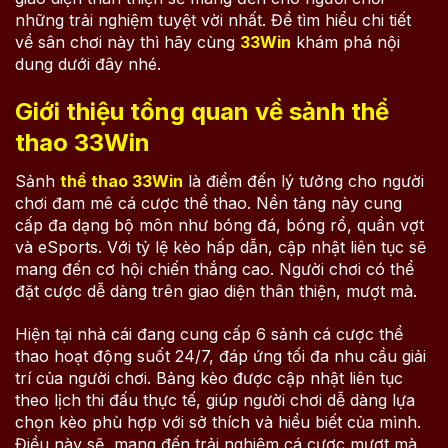
những trải nghiệm tuyệt vời nhất. Để tìm hiểu chi tiết
về sân chơi này thì hãy cùng
33Win
khám phá nội
dung dưới đây nhé.
Giới thiệu tổng quan về sảnh thể
thao 33Win
Sảnh
thể thao 33Win
là điểm đến lý tưởng cho người
chơi đam mê cá cược thể thao. Nền tảng này cung
cấp đa dạng bộ môn như bóng đá, bóng rổ, quần vợt
và eSports. Với tỷ lệ kèo hấp dẫn, cập nhật liên tục sẽ
mang đến cơ hội chiến thắng cao. Người chơi có thể
đặt cược dễ dàng trên giao diện thân thiện, mượt mà.
Hiện tại nhà cái đang cung cấp 6 sảnh cá cược thể
thao hoạt động suốt 24/7, đáp ứng tối đa nhu cầu giải
trí của người chơi. Bảng kèo được cập nhật liên tục
theo lịch thi đấu thực tế, giúp người chơi dễ dàng lựa
chọn kèo phù hợp với sở thích và hiểu biết của mình.
Điều này sẽ mang đến trải nghiệm cá cược mượt mà