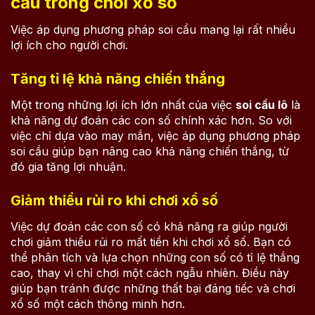
cầu trong chơi xổ số
Việc áp dụng phương pháp soi cầu mang lại rất nhiều
lợi ích cho người chơi.
Tăng tỉ lệ khả năng chiến thắng
Một trong những lợi ích lớn nhất của việc
soi cầu lô
là
khả năng dự đoán các con số chính xác hơn. So với
việc chỉ dựa vào may mắn, việc áp dụng phương pháp
soi cầu giúp bạn nâng cao khả năng chiến thắng, từ
đó gia tăng lợi nhuận.
Giảm thiểu rủi ro khi chơi xổ số
Việc dự đoán các con số có khả năng ra giúp người
chơi giảm thiểu rủi ro mất tiền khi chơi xổ số. Bạn có
thể phân tích và lựa chọn những con số có tỉ lệ thắng
cao, thay vì chỉ chơi một cách ngẫu nhiên. Điều này
giúp bạn tránh được những thất bại đáng tiếc và chơi
xổ số một cách thông minh hơn.