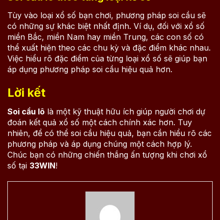
Tùy vào loại xổ số bạn chơi, phương pháp soi cầu sẽ
có những sự khác biệt nhất định. Ví dụ, đối với xổ số
miền Bắc, miền Nam hay miền Trung, các con số có
thể xuất hiện theo các chu kỳ và đặc điểm khác nhau.
Việc hiểu rõ đặc điểm của từng loại xổ số sẽ giúp bạn
áp dụng phương pháp soi cầu hiệu quả hơn.
Lời kết
Soi cầu lô
là một kỹ thuật hữu ích giúp người chơi dự
đoán kết quả xổ số một cách chính xác hơn. Tuy
nhiên, để có thể soi cầu
hiệu quả, bạn cần hiểu rõ các
phương pháp và áp dụng chúng một cách hợp lý.
Chúc bạn có những chiến thắng ấn tượng khi chơi xổ
số tại
33WIN
!