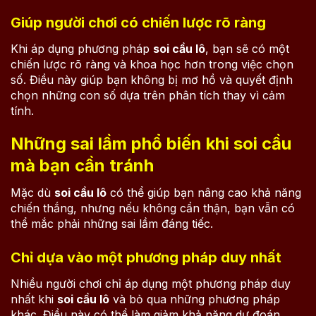
Giúp người chơi có chiến lược rõ ràng
Khi áp dụng phương pháp
soi cầu lô
, bạn sẽ có một
chiến lược rõ ràng và khoa học hơn trong việc chọn
số. Điều này giúp bạn không bị mơ hồ và quyết định
chọn những con số dựa trên phân tích thay vì cảm
tính.
Những sai lầm phổ biến khi soi cầu
mà bạn cần tránh
Mặc dù
soi cầu lô
có thể giúp bạn nâng cao khả năng
chiến thắng, nhưng nếu không cẩn thận, bạn vẫn có
thể mắc phải những sai lầm đáng tiếc.
Chỉ dựa vào một phương pháp duy nhất
Nhiều người chơi chỉ áp dụng một phương pháp duy
nhất khi
soi cầu lô
và bỏ qua những phương pháp
khác. Điều này có thể làm giảm khả năng dự đoán