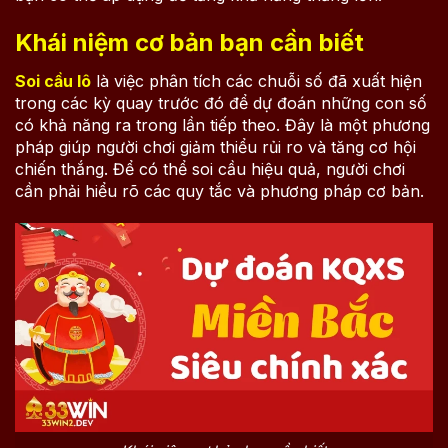
Khái niệm cơ bản bạn cần biết
Soi cầu lô
là việc phân tích các chuỗi số đã xuất hiện
trong các kỳ quay trước đó để dự đoán những con số
có khả năng ra trong lần tiếp theo. Đây là một phương
pháp giúp người chơi giảm thiểu rủi ro và tăng cơ hội
chiến thắng. Để có thể soi cầu
hiệu quả, người chơi
cần phải hiểu rõ các quy tắc và phương pháp cơ bản.