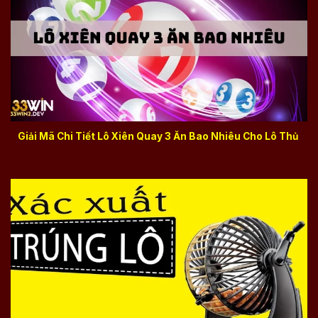
Giải Mã Chi Tiết Lô Xiên Quay 3 Ăn Bao Nhiêu Cho Lô Thủ