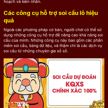
hoạch và kiên nhẫn.
Các công cụ hỗ trợ soi cầu lô hiệu
quả
Ngoài các phương pháp cơ bản, người chơi có thể sử
dụng những công cụ hỗ trợ để nâng cao khả năng soi
cầu của mình. Những công cụ này bao gồm các phần
mềm soi cầu, bảng dữ liệu, và thậm chí là các dịch vụ
soi cầu từ những chuyên gia xổ số.