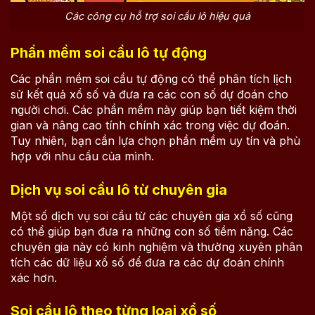
Các công cụ hỗ trợ soi cầu lô hiệu quả
Phần mềm soi cầu lô tự động
Các phần mềm soi cầu tự động có thể phân tích lịch
sử kết quả xổ số và đưa ra các con số dự đoán cho
người chơi. Các phần mềm này giúp bạn tiết kiệm thời
gian và nâng cao tính chính xác trong việc dự đoán.
Tuy nhiên, bạn cần lựa chọn phần mềm uy tín và phù
hợp với nhu cầu của mình.
Dịch vụ soi cầu lô từ chuyên gia
Một số dịch vụ soi cầu từ các chuyên gia xổ số cũng
có thể giúp bạn đưa ra những con số tiềm năng. Các
chuyên gia này có kinh nghiệm và thường xuyên phân
tích các dữ liệu xổ số để đưa ra các dự đoán chính
xác hơn.
Soi cầu lô theo từng loại xổ số