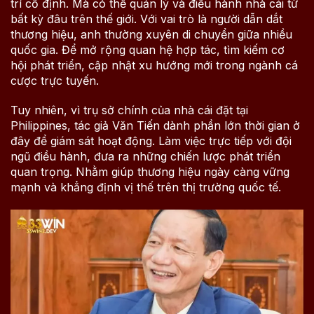
trí cố định. Mà có thể quản lý và điều hành nhà cái từ
bất kỳ đâu trên thế giới. Với vai trò là người dẫn dắt
thương hiệu, anh thường xuyên di chuyển giữa nhiều
quốc gia. Để mở rộng quan hệ hợp tác, tìm kiếm cơ
hội phát triển, cập nhật xu hướng mới trong ngành cá
cược trực tuyến.
Tuy nhiên, vì trụ sở chính của nhà cái đặt tại
Philippines, tác giả Văn Tiến dành phần lớn thời gian ở
đây để giám sát hoạt động. Làm việc trực tiếp với đội
ngũ điều hành, đưa ra những chiến lược phát triển
quan trọng. Nhằm giúp thương hiệu ngày càng vững
mạnh và khẳng định vị thế trên thị trường quốc tế.