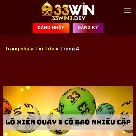
Bỏ
qua
nội
dung
ĐĂNG NHẬP
ĐĂNG KÝ
Trang chủ
»
Tin Tức
»
Trang 4