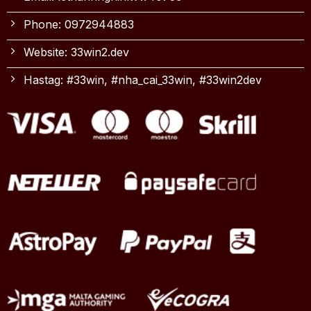
Phone: 0972944883
Website: 33win2.dev
Hastag: #33win, #nha_cai_33win, #33win2dev