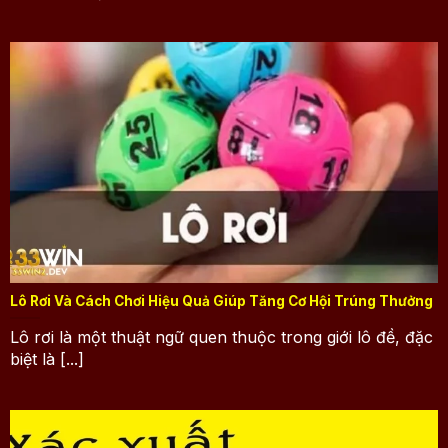
Lô Rơi Và Cách Chơi Hiệu Quả Giúp Tăng Cơ Hội Trúng Thưởng
Lô rơi là một thuật ngữ quen thuộc trong giới lô đề, đặc
biệt là [...]