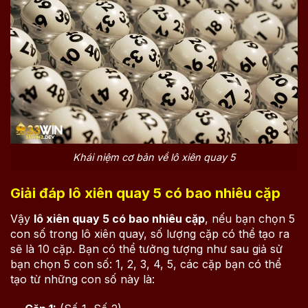
Khái niệm cơ bản về lô xiên quay 5
Giải đáp lô xiên quay 5 có bao nhiêu cặp
Vậy
lô xiên quay 5 có bao nhiêu cặp
, nếu bạn chọn 5
con số trong lô xiên quay, số lượng cặp có thể tạo ra
sẽ là 10 cặp. Bạn có thể tưởng tượng như sau giả sử
bạn chọn 5 con số: 1, 2, 3, 4, 5, các cặp bạn có thể
tạo từ những con số này là: