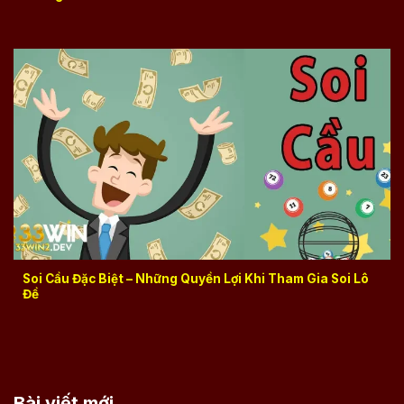
Soi Cầu Đặc Biệt – Những Quyền Lợi Khi Tham Gia Soi Lô
Đề
Bài viết mới