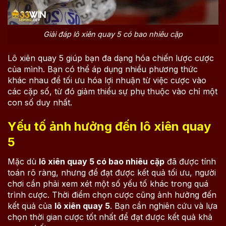
Giải đáp lô xiên quay 5 có bao nhiêu cặp
Lô xiên quay 5 giúp bạn đa dạng hóa chiến lược cược
của mình. Bạn có thể áp dụng nhiều phương thức
khác nhau để tối ưu hóa lợi nhuận từ việc cược vào
các cặp số, từ đó giảm thiểu sự phụ thuộc vào chỉ một
con số duy nhất.
Yếu tố ảnh hưởng đến lô xiên quay
5
Mặc dù
lô xiên quay 5 có bao nhiêu cặp
đã được tính
toán rõ ràng, nhưng để đạt được kết quả tối ưu, người
chơi cần phải xem xét một số yếu tố khác trong quá
trình cược. Thời điểm chọn cược cũng ảnh hưởng đến
kết quả của
lô xiên quay 5
. Bạn cần nghiên cứu và lựa
chọn thời gian cược tốt nhất để đạt được kết quả khả