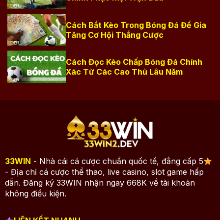
Cách Bắt Kèo Trong Bóng Đá Để Gia
Tăng Cơ Hội Thắng Cược
Cách Đọc Kèo Chấp Bóng Đá Chính
Xác Từ Các Cao Thủ Lâu Năm
33WIN
- Nhà cái cá cược chuẩn quốc tế, đẳng cấp 5
- Địa chỉ cá cược thể thao, live casino, slot game hấp
dẫn. Đăng ký 33WIN nhận ngay 668K về tài khoản
không điều kiện.