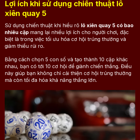
Lợi ích khi sử dụng chiến thuật lô
xiên quay 5
Sử dụng chiến thuật khi hiểu rõ
lô xiên quay 5 có bao
nhiêu cặp
mang lại nhiều lợi ích cho người chơi, đặc
biệt là trong việc tối ưu hóa cơ hội trúng thưởng và
giảm thiểu rủi ro.
Bằng cách chọn 5 con số và tạo thành 10 cặp khác
nhau, bạn có tới 10 cơ hội để giành chiến thắng. Điều
này giúp bạn không chỉ cải thiện cơ hội trúng thưởng
mà còn tối đa hóa khả năng thắng lớn.