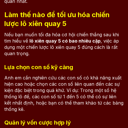
quan nhất.
Làm thế nào để tối ưu hóa chiến
lược lô xiên quay 5
Nếu bạn muốn tối đa hóa cơ hội chiến thắng sau khi
tìm hiểu về
lô xiên quay 5 có bao nhiêu cặp
, việc áp
dụng một chiến lược lô xiên quay 5 đúng cách là rất
quan trọng.
Lựa chọn con số kỹ càng
Anh em cần nghiên cứu các con số có khả năng xuất
hiện cao hoặc chọn các con số liên quan đến các sự
kiện đặc biệt trong quá khứ. Ví dụ: Trong một số hệ
thống lô đề, các con số từ 1 đến 5 có thể có sự liên
kết nhất định, hoặc bạn có thể tham khảo từ các bảng
thống kê.
Quản lý vốn cược hợp lý